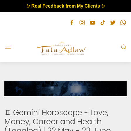
✨ Real Feedback from My Clients ✨
♊ Gemini Horoscope - Love,
Money, Career and Health
(Tagalog) | 22 May - 22 June