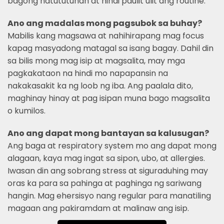
bagong natututunan at hindi paulit ulit ang routine.
Ano ang madalas mong pagsubok sa buhay?
Mabilis kang magsawa at nahihirapang mag focus
kapag masyadong matagal sa isang bagay. Dahil din
sa bilis mong mag isip at magsalita, may mga
pagkakataon na hindi mo napapansin na
nakakasakit ka ng loob ng iba. Ang paalala dito,
maghinay hinay at pag isipan muna bago magsalita
o kumilos.
Ano ang dapat mong bantayan sa kalusugan?
Ang baga at respiratory system mo ang dapat mong
alagaan, kaya mag ingat sa sipon, ubo, at allergies.
Iwasan din ang sobrang stress at siguraduhing may
oras ka para sa pahinga at paghinga ng sariwang
hangin. Mag ehersisyo nang regular para manatiling
magaan ang pakiramdam at malinaw ang isip.