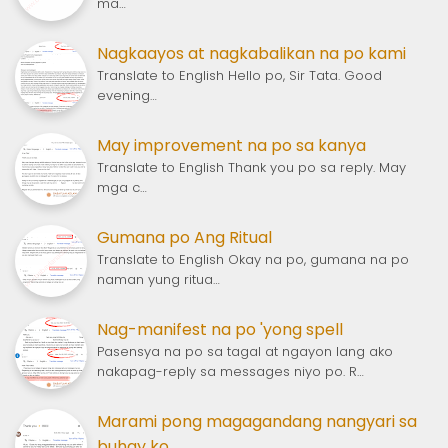
ma…
Nagkaayos at nagkabalikan na po kami
Translate to English Hello po, Sir Tata. Good
evening…
May improvement na po sa kanya
Translate to English Thank you po sa reply. May
mga c…
Gumana po Ang Ritual
Translate to English Okay na po, gumana na po
naman yung ritua…
Nag-manifest na po 'yong spell
Pasensya na po sa tagal at ngayon lang ako
nakapag-reply sa messages niyo po. R…
Marami pong magagandang nangyari sa
buhay ko