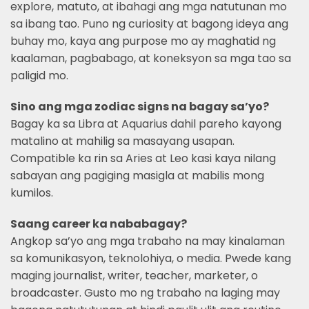
explore, matuto, at ibahagi ang mga natutunan mo
sa ibang tao. Puno ng curiosity at bagong ideya ang
buhay mo, kaya ang purpose mo ay maghatid ng
kaalaman, pagbabago, at koneksyon sa mga tao sa
paligid mo.
Sino ang mga zodiac signs na bagay sa’yo?
Bagay ka sa Libra at Aquarius dahil pareho kayong
matalino at mahilig sa masayang usapan.
Compatible ka rin sa Aries at Leo kasi kaya nilang
sabayan ang pagiging masigla at mabilis mong
kumilos.
Saang career ka nababagay?
Angkop sa’yo ang mga trabaho na may kinalaman
sa komunikasyon, teknolohiya, o media. Pwede kang
maging journalist, writer, teacher, marketer, o
broadcaster. Gusto mo ng trabaho na laging may