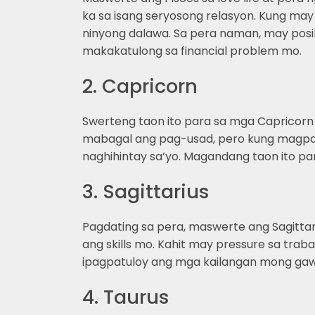
ka sa isang seryosong relasyon. Kung may
ninyong dalawa. Sa pera naman, may posi
makakatulong sa financial problem mo.
2. Capricorn
Swerteng taon ito para sa mga Capricorn
mabagal ang pag-usad, pero kung magpapa
naghihintay sa’yo. Magandang taon ito pa
3. Sagittarius
Pagdating sa pera, maswerte ang Sagitta
ang skills mo. Kahit may pressure sa tr
ipagpatuloy ang mga kailangan mong gaw
4. Taurus