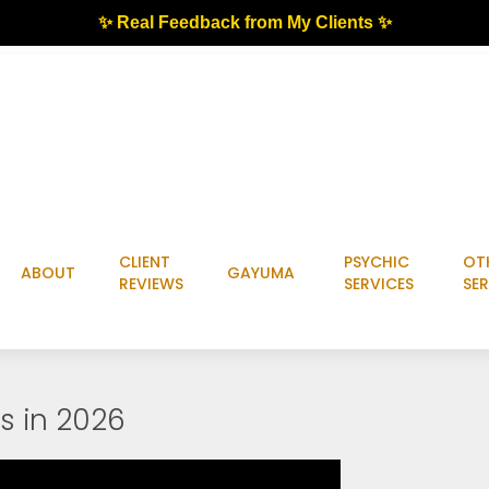
✨ Real Feedback from My Clients ✨
CLIENT
PSYCHIC
OT
ABOUT
GAYUMA
REVIEWS
SERVICES
SER
ns in 2026