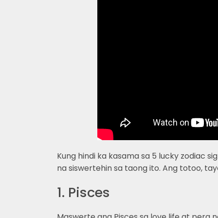
Kung hindi ka kasama sa 5 lucky zodiac sign
na siswertehin sa taong ito. Ang totoo, ta
1. Pisces
Maswerte ang Pisces sa love life at pera 