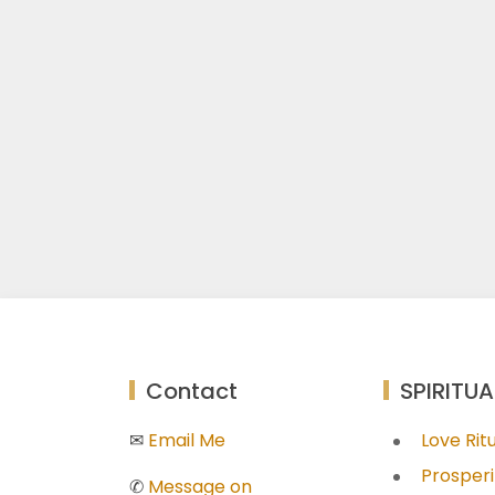
Contact
SPIRITUA
✉
Email Me
Love Ri
Prosperi
✆
Message on