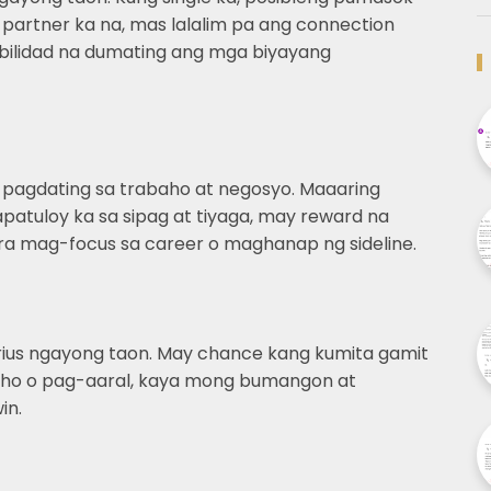
 partner ka na, mas lalalim pa ang connection
bilidad na dumating ang mga biyayang
 pagdating sa trabaho at negosyo. Maaaring
tuloy ka sa sipag at tiyaga, may reward na
ra mag-focus sa career o maghanap ng sideline.
rius ngayong taon. May chance kang kumita gamit
abaho o pag-aaral, kaya mong bumangon at
in.