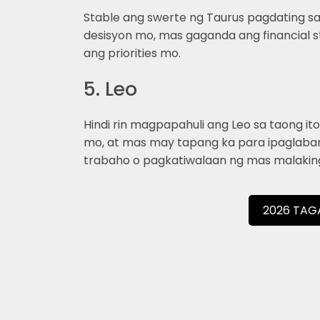
Stable ang swerte ng Taurus pagdating sa
desisyon mo, mas gaganda ang financial s
ang priorities mo.
5. Leo
Hindi rin magpapahuli ang Leo sa taong it
mo, at mas may tapang ka para ipaglaban
trabaho o pagkatiwalaan ng mas malaking 
2026 TA