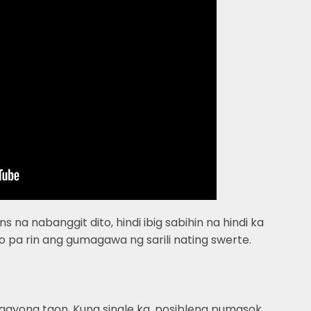
s na nabanggit dito, hindi ibig sabihin na hindi ka
yo pa rin ang gumagawa ng sarili nating swerte.
ngayong taon. Kung single ka, posibleng pumasok